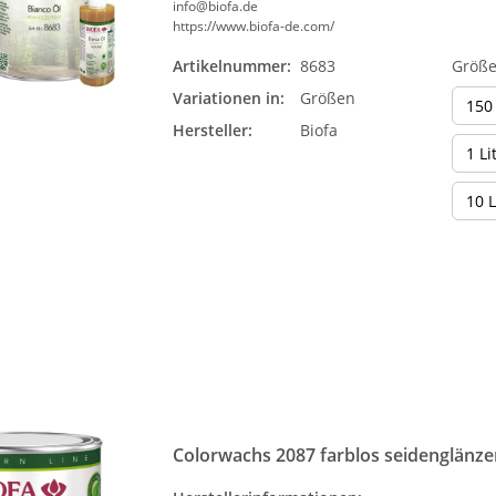
info@biofa.de
https://www.biofa-de.com/
Artikelnummer:
8683
Größ
Variationen in:
Größen
150
Hersteller:
Biofa
1 Li
10 L
Colorwachs 2087 farblos seidenglänz