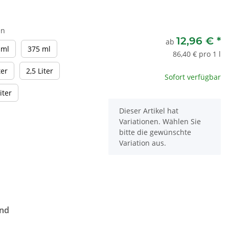
en
12,96 €
*
ab
150 ml
375 ml
 ml
375 ml
86,40 € pro 1 l
1 Liter
2,5 Liter
ter
2,5 Liter
Sofort verfügbar
10 Liter
iter
x
Dieser Artikel hat
Variationen. Wählen Sie
bitte die gewünschte
Variation aus.
end