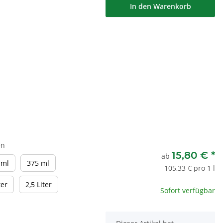
In den Warenkorb
en
15,80 €
*
ab
150 ml
375 ml
 ml
375 ml
105,33 € pro 1 l
1 Liter
2,5 Liter
ter
2,5 Liter
Sofort verfügbar
x