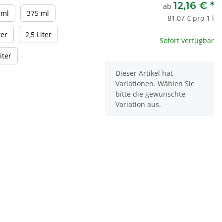
12,16 €
*
ab
150 ml
375 ml
 ml
375 ml
81,07 € pro 1 l
1 Liter
2,5 Liter
ter
2,5 Liter
Sofort verfügbar
10 Liter
iter
x
Dieser Artikel hat
Variationen. Wählen Sie
bitte die gewünschte
Variation aus.