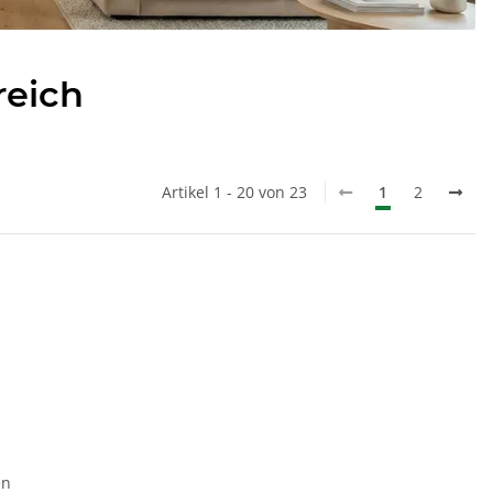
reich
Artikel 1 - 20 von 23
1
2
en