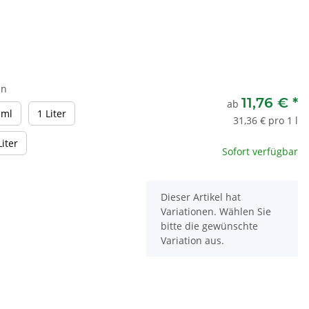
en
11,76 €
*
ab
375 ml
1 Liter
 ml
1 Liter
31,36 € pro 1 l
2,5 Liter
Liter
Sofort verfügbar
x
Dieser Artikel hat
Variationen. Wählen Sie
bitte die gewünschte
Variation aus.