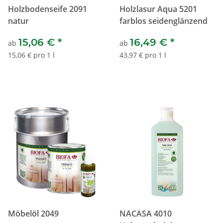
Holzbodenseife 2091
Holzlasur Aqua 5201
natur
farblos seidenglänzend
15,06 €
*
16,49 €
*
ab
ab
15,06 € pro 1 l
43,97 € pro 1 l
Möbelöl 2049
NACASA 4010