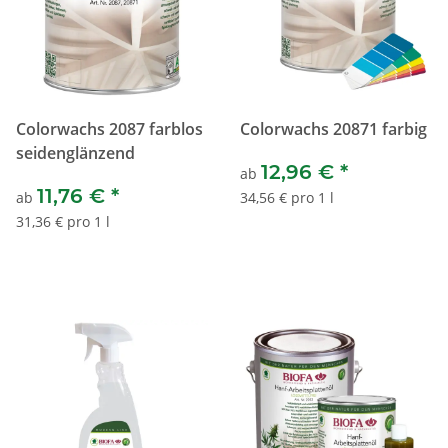
Colorwachs 2087 farblos
Colorwachs 20871 farbig
seidenglänzend
12,96 €
*
ab
11,76 €
*
ab
34,56 € pro 1 l
31,36 € pro 1 l