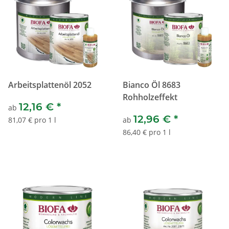
Arbeitsplattenöl 2052
Bianco Öl 8683
Rohholzeffekt
12,16 €
*
ab
12,96 €
*
81,07 € pro 1 l
ab
86,40 € pro 1 l