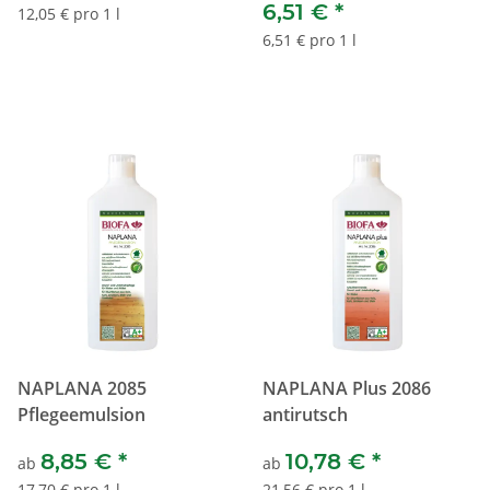
6,51 €
*
12,05 € pro 1 l
6,51 € pro 1 l
NAPLANA 2085
NAPLANA Plus 2086
Pflegeemulsion
antirutsch
8,85 €
*
10,78 €
*
ab
ab
17,70 € pro 1 l
21,56 € pro 1 l