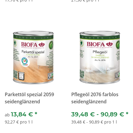
Parkettöl spezial 2059
Pflegeöl 2076 farblos
seidenglänzend
seidenglänzend
13,84 €
*
39,48 € -
90,89 €
*
ab
92,27 € pro 1 l
39,48 € - 90,89 € pro 1 l