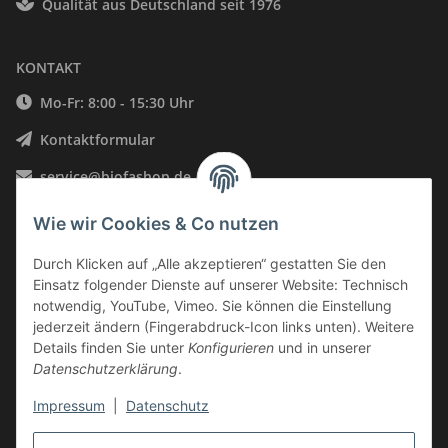
Qualität aus Deutschland seit 1976
KONTAKT
Mo-Fr: 8:00 - 15:30 Uhr
Kontaktformular
service@biofashop.de
06578 9999002
Wie wir Cookies & Co nutzen
Neustraße 28, 54528 Salmtal, Deutschland
Durch Klicken auf „Alle akzeptieren“ gestatten Sie den
Einsatz folgender Dienste auf unserer Website: Technisch
INFORMATIONEN
notwendig, YouTube, Vimeo. Sie können die Einstellung
jederzeit ändern (Fingerabdruck-Icon links unten). Weitere
Details finden Sie unter
Konfigurieren
und in unserer
GESETZLICHE INFORMATIONEN
Datenschutzerklärung
.
Impressum
|
Datenschutz
Vertrag widerrufen