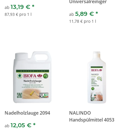
Universalreiniger
13,19 €
*
ab
5,89 €
*
87,93 € pro 1 l
ab
11,78 € pro 1 l
Nadelholzlauge 2094
NALINDO
Handspülmittel 4053
12,05 €
*
ab