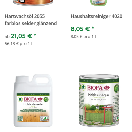
Hartwachsöl 2055
Haushaltsreiniger 4020
farblos seidenglänzend
8,05 €
*
21,05 €
*
ab
8,05 € pro 1 l
56,13 € pro 1 l