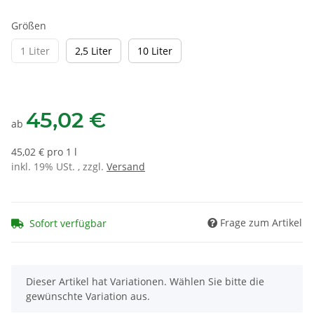
Größen
1 Liter
2,5 Liter
10 Liter
1 Liter
2,5 Liter
10 Liter
45,02 €
ab
45,02 € pro 1 l
inkl. 19% USt. , zzgl.
Versand
Frage zum Artikel
Sofort verfügbar
x
Dieser Artikel hat Variationen. Wählen Sie bitte die
gewünschte Variation aus.