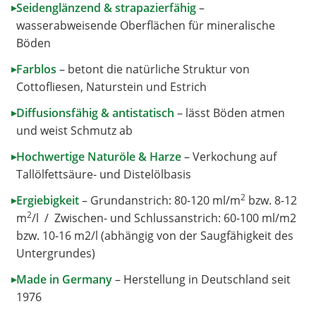
Seidenglänzend & strapazierfähig
–
▸
wasserabweisende Oberflächen für mineralische
Böden
Farblos
–
betont die natürliche Struktur von
▸
Cottofliesen, Naturstein und Estrich
Diffusionsfähig & antistatisch
–
lässt Böden atmen
▸
und weist Schmutz ab
Hochwertige Naturöle & Harze
–
Verkochung auf
▸
Tallölfettsäure- und Distelölbasis
2
Ergiebigkeit
–
Grundanstrich: 80-120 ml/m
bzw. 8-12
▸
2
m
/l / Zwischen- und Schlussanstrich: 60-100 ml/m2
bzw. 10-16 m2/l (abhängig von der Saugfähigkeit des
Untergrundes)
Made in Germany
–
Herstellung in Deutschland seit
▸
1976