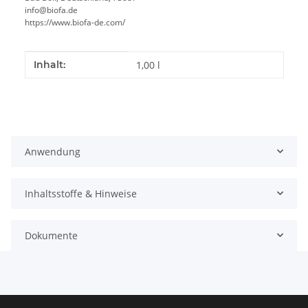
info@biofa.de
https://www.biofa-de.com/
Produkteigenschaft
Wert
Inhalt:
1,00 l
Anwendung
Inhaltsstoffe & Hinweise
Dokumente