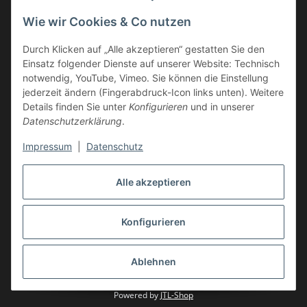
06578 9999002
Wie wir Cookies & Co nutzen
Neustraße 28, 54528 Salmtal, Deutschland
Durch Klicken auf „Alle akzeptieren“ gestatten Sie den
Einsatz folgender Dienste auf unserer Website: Technisch
INFORMATIONEN
notwendig, YouTube, Vimeo. Sie können die Einstellung
jederzeit ändern (Fingerabdruck-Icon links unten). Weitere
Details finden Sie unter
Konfigurieren
und in unserer
GESETZLICHE INFORMATIONEN
Datenschutzerklärung
.
Impressum
|
Datenschutz
Vertrag widerrufen
Alle akzeptieren
Konfigurieren
* Alle Preise inkl. gesetzlicher USt., zzgl.
Versand
Ablehnen
© 2026 BPM Online GmbH
Powered by
JTL-Shop