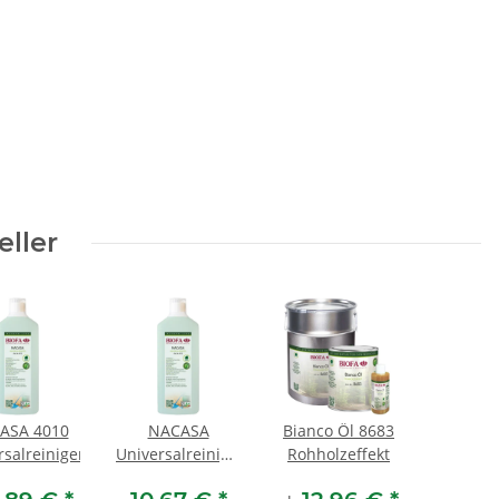
eller
ASA 4010
NACASA
Bianco Öl 8683
rsalreiniger
Universalreiniger
Rohholzeffekt
1 Liter