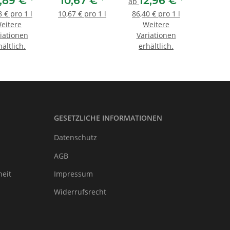
,89 €
*
10,67 €
*
12,96 €
*
ab
8 € pro 1 l
10,67 € pro 1 l
86,40 € pro 1 l
eitere
Weitere
iationen
Variationen
hältlich.
erhältlich.
GESETZLICHE INFORMATIONEN
Datenschutz
AGB
heit
Impressum
Widerrufsrecht