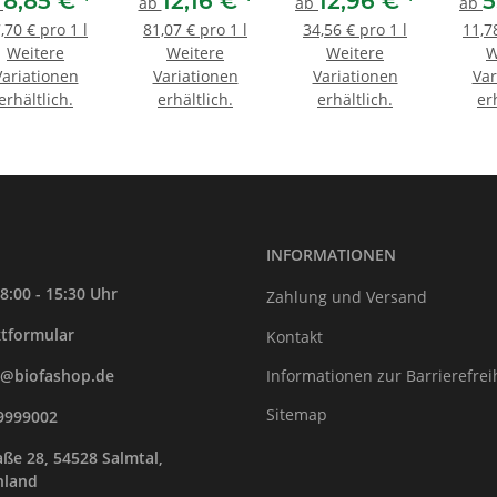
8,85 €
*
12,16 €
*
12,96 €
*
5
b
ab
ab
ab
,70 € pro 1 l
81,07 € pro 1 l
34,56 € pro 1 l
11,7
Weitere
Weitere
Weitere
W
Variationen
Variationen
Variationen
Var
erhältlich.
erhältlich.
erhältlich.
er
INFORMATIONEN
8:00 - 15:30 Uhr
Zahlung und Versand
tformular
Kontakt
Informationen zur Barrierefrei
e@biofashop.de
Sitemap
9999002
ße 28, 54528 Salmtal,
hland