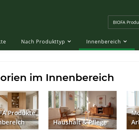
kte
Nach Produkttyp
Innenbereich
orien im Innenbereich
OFA Produkte
Mö
nbereich
Haushalt & Pflege
Ar