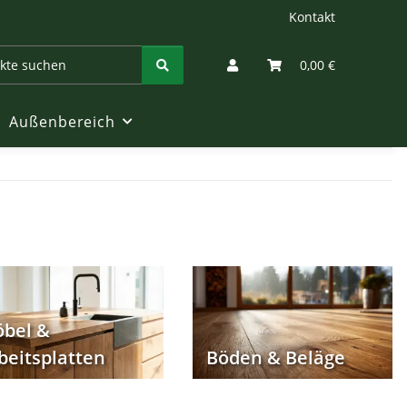
Kontakt
0,00 €
Außenbereich
bel &
beitsplatten
Böden & Beläge