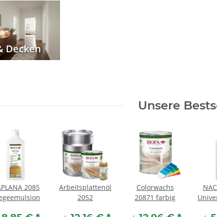
& Decken
Unsere Bests
PLANA 2085
Arbeitsplattenöl
Colorwachs
NAC
legeemulsion
2052
20871 farbig
Unive