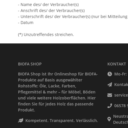
- Name des/ der Verbraucher(s)
- Anschrift des/ der Verbraucher(s)
- Unterschrift des/ der Verbraucher(s) (nur bei Mitteilung
- Datum
(*) Unzutreffendes streichen.
BIOFA SHOP
KONTAKT
BIOFA Shop ist Ihr Onlineshop für BIOFA-
Mo-Fr: 
Produkte auf Basis ausgewählter
Kontak
Rohstoffe: Öle, Lacke, Farben,
Pflegemittel & mehr – für Möbel, Böden
servic
und viele weitere Holzoberflächen. Hier
finden Sie für jedes Holz das passende
06578 
Produkt.
Neustra
Kompetent. Transparent. Verlässlich.
Deutsc