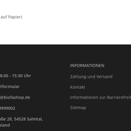
 auf Papier)
INFORMATIONEN
8:00 - 15:30 Uhr
Zahlung und Versand
tformular
Kontakt
Informationen zur Barrierefrei
e@biofashop.de
Sitemap
9999002
ße 28, 54528 Salmtal,
hland