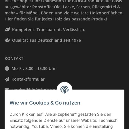
BIOFA Shop ist Ihr Onlineshop für BIOFA-Produkte auf Basis
ausgewählter Rohstoffe: Öle, Lacke, Farben, Pflegemittel &
mehr – für Möbel, Böden und viele weitere Holzoberflächen.
Hier finden Sie für jedes Holz das passende Produkt.
Kompetent. Transparent. Verlässlich.
Qualität aus Deutschland seit 1976
KONTAKT
Mo-Fr: 8:00 - 15:30 Uhr
Kontaktformular
service@biofashop.de
06578 9999002
Wie wir Cookies & Co nutzen
Neustraße 28, 54528 Salmtal, Deutschland
Durch Klicken auf „Alle akzeptieren“ gestatten Sie den
Einsatz folgender Dienste auf unserer Website: Technisch
INFORMATIONEN
notwendig, YouTube, Vimeo. Sie können die Einstellung