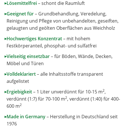
Lösemittelfrei
–
schont die Raumluft
▸
Geeignet für
–
Grundbehandlung, Veredelung,
▸
Reinigung und Pflege von unbehandelten, geseiften,
gelaugten und geölten Oberflächen aus Weichholz
Hochwertiges Konzentrat
–
mit hohem
▸
Festkörperanteil, phosphat- und sulfatfrei
Vielseitig einsetzbar
–
für Böden, Wände, Decken,
▸
Möbel und Türen
Volldeklariert
–
alle Inhaltsstoffe transparent
▸
aufgelistet
2
Ergiebigkeit
–
1 Liter unverdünnt für 10-15 m
,
▸
2
verdünnt (1:7) für 70-100 m
, verdünnt (1:40) für 400-
2
600 m
Made in Germany
–
Herstellung in Deutschland seit
▸
1976