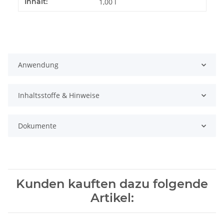
Produkteigenschaft
Wert
Inhalt:
1,00 l
Anwendung
Inhaltsstoffe & Hinweise
Dokumente
Kunden kauften dazu folgende
Artikel: