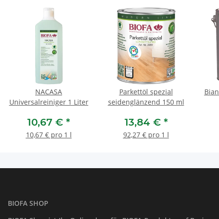
NACASA
Parkettöl spezial
Bian
Universalreiniger 1 Liter
seidenglänzend 150 ml
10,67 €
*
13,84 €
*
10,67 € pro 1 l
92,27 € pro 1 l
BIOFA SHOP