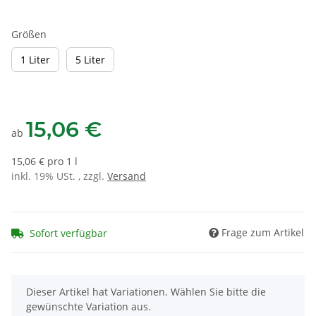
Größen
1 Liter
5 Liter
1 Liter
5 Liter
15,06 €
ab
15,06 € pro 1 l
inkl. 19% USt. , zzgl.
Versand
Frage zum Artikel
Sofort verfügbar
x
Dieser Artikel hat Variationen. Wählen Sie bitte die
gewünschte Variation aus.