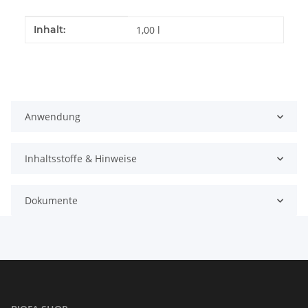
Produkteigenschaft
Wert
Inhalt:
1,00 l
Anwendung
Inhaltsstoffe & Hinweise
Dokumente