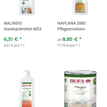
NALINDO
NAPLANA 2085
Handspülmittel 4053
Pflegeemulsion
6,51 €
*
8,85 €
*
ab
6,51 € pro 1 l
17,70 € pro 1 l