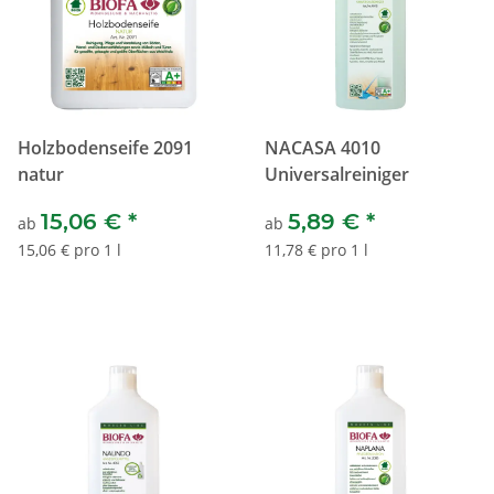
Holzbodenseife 2091
NACASA 4010
natur
Universalreiniger
15,06 €
*
5,89 €
*
ab
ab
15,06 € pro 1 l
11,78 € pro 1 l