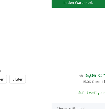
In den Warenkorb
en
15,06 €
*
ab
1 Liter
5 Liter
ter
5 Liter
15,06 € pro 1 l
Sofort verfügbar
x
Dieser Artikel hat