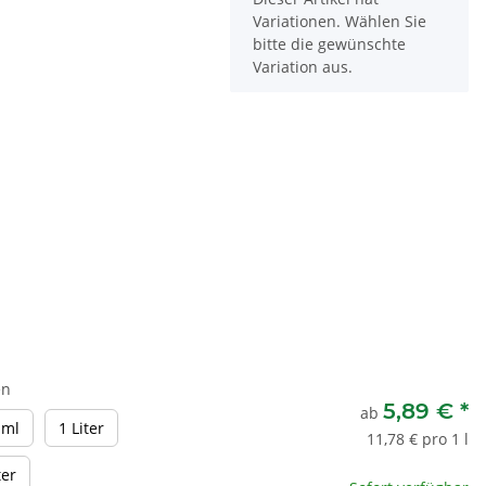
Variationen. Wählen Sie
bitte die gewünschte
Variation aus.
en
5,89 €
*
ab
500 ml
1 Liter
 ml
1 Liter
11,78 € pro 1 l
5 Liter
ter